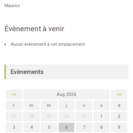
Maurice
Évènement à venir
Aucun évènement à cet emplacement
Evènements
<<
Aug 2026
>>
l
m
m
j
v
s
d
27
28
29
30
31
1
2
3
4
5
6
7
8
9