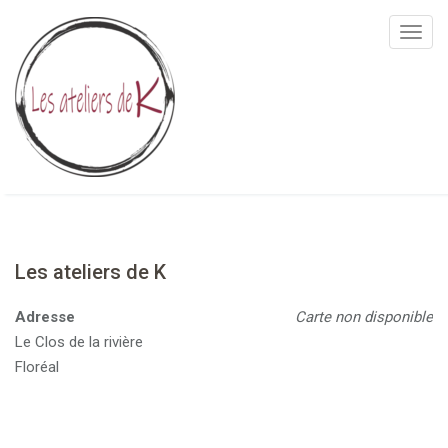
T
o
g
g
l
e
n
a
v
i
Les ateliers de K
g
a
Adresse
Carte non disponible
t
Le Clos de la rivière
i
Floréal
o
n